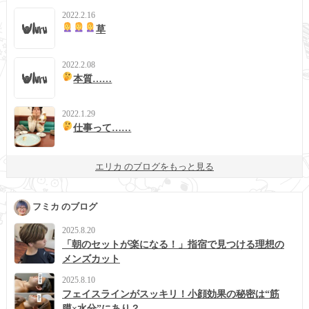
2022.2.16
草
2022.2.08
本質……
2022.1.29
仕事って……
エリカ のブログをもっと見る
フミカ のブログ
2025.8.20
「朝のセットが楽になる！」指宿で見つける理想の
メンズカット
2025.8.10
フェイスラインがスッキリ！小顔効果の秘密は“筋
膜×水分”にあり？