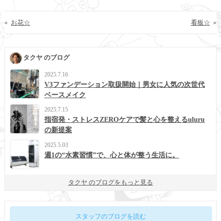
«
お花☆
看板☆
»
タクヤ のブログ
2025.7.16
V3ファンデーション取扱開始｜男女に人気の次世代
ベースメイク
2025.7.15
指宿発・ストレスZEROケアで髪と心を整えるuluru
の新提案
2025.5.03
週1の“水素習慣”で、心と体が整う生活に。
タクヤ のブログをもっと見る
スタッフのブログを読む