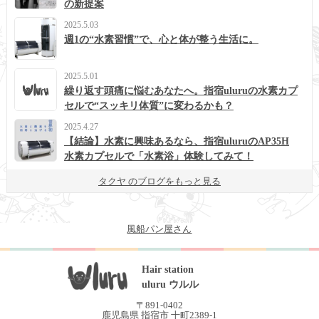
の新提案
2025.5.03
週1の“水素習慣”で、心と体が整う生活に。
2025.5.01
繰り返す頭痛に悩むあなたへ。指宿uluruの水素カプ
セルで“スッキリ体質”に変わるかも？
2025.4.27
【結論】水素に興味あるなら、指宿uluruのAP35H
水素カプセルで「水素浴」体験してみて！
タクヤ のブログをもっと見る
風船パン屋さん
Hair station
uluru ウルル
〒891-0402
鹿児島県 指宿市 十町2389-1