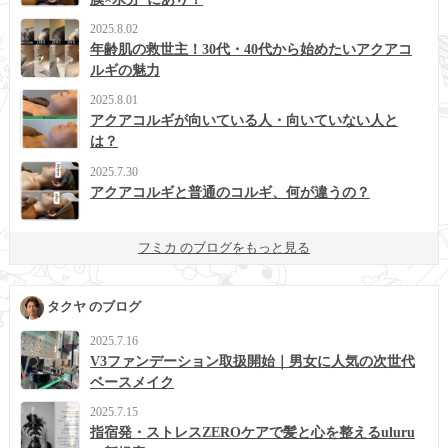
2025.8.02
年齢肌の救世主！30代・40代から始めたいアクアコ
ルギの魅力
2025.8.01
アクアコルギが向いている人・向いていない人と
は？
2025.7.30
アクアコルギと普通のコルギ、何が違うの？
フミカ のブログをもっと見る
タクヤ のブログ
2025.7.16
V3ファンデーション取扱開始｜男女に人気の次世代
ベースメイク
2025.7.15
指宿発・ストレスZEROケアで髪と心を整えるuluru