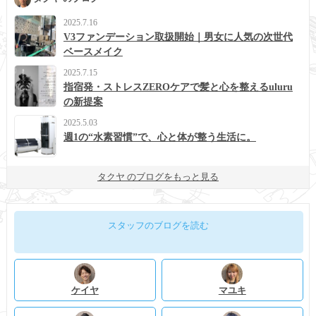
2025.7.16
V3ファンデーション取扱開始｜男女に人気の次世代
ベースメイク
2025.7.15
指宿発・ストレスZEROケアで髪と心を整えるuluru
の新提案
2025.5.03
週1の“水素習慣”で、心と体が整う生活に。
タクヤ のブログをもっと見る
スタッフのブログを読む
ケイヤ
マユキ