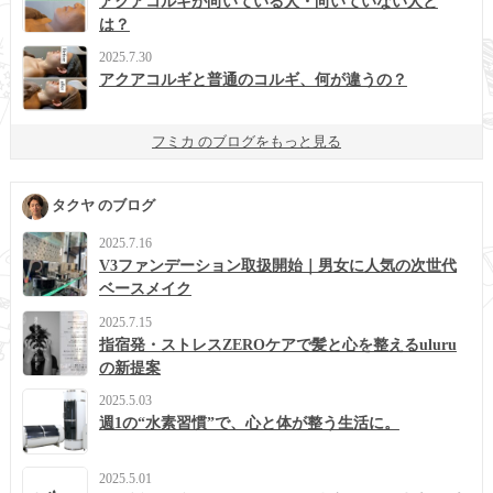
アクアコルギが向いている人・向いていない人と
は？
2025.7.30
アクアコルギと普通のコルギ、何が違うの？
フミカ のブログをもっと見る
タクヤ のブログ
2025.7.16
V3ファンデーション取扱開始｜男女に人気の次世代
ベースメイク
2025.7.15
指宿発・ストレスZEROケアで髪と心を整えるuluru
の新提案
2025.5.03
週1の“水素習慣”で、心と体が整う生活に。
2025.5.01