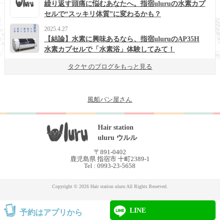
繰り返す頭痛に悩むあなたへ。指宿uluruの水素カプ
セルで“スッキリ体質”に変わるかも？
2025.4.27
【結論】水素に興味あるなら、指宿uluruのAP35H
水素カプセルで「水素浴」体験してみて！
タクヤ のブログをもっと見る
風船パン屋さん
Hair station
uluru ウルル
〒891-0402
鹿児島県 指宿市 十町2389-1
Tel : 0993-23-5658
Copyright © 2026 Hair station uluru All Rights Reserved.
LINE
予約はアプリから