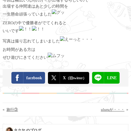
今回は幅広い九州の方々が出場するらしいので
出場する仲間達はあと少しの時間を
一生懸命頑張っていました
ZEROの中で優勝者がでてくれると
いいです
写真は撮り忘れてしまいました
お時間がある方は
ぜひ遊びにきてください
facebook
X
LINE
（旧twitter）
«
旅行③
uluruが・・・
»
タクヤ のブログ