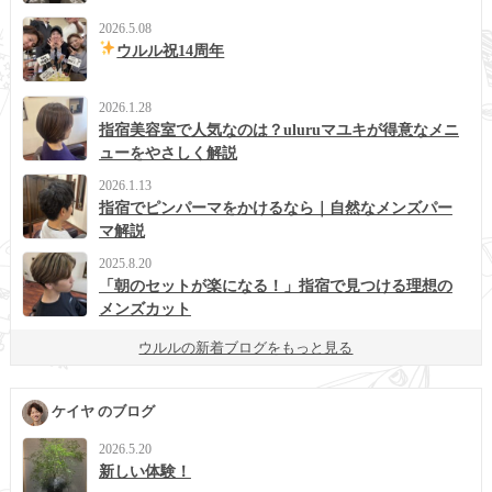
2026.5.08
ウルル祝14周年
2026.1.28
指宿美容室で人気なのは？uluruマユキが得意なメニ
ューをやさしく解説
2026.1.13
指宿でピンパーマをかけるなら｜自然なメンズパー
マ解説
2025.8.20
「朝のセットが楽になる！」指宿で見つける理想の
メンズカット
ウルルの新着ブログをもっと見る
ケイヤ のブログ
2026.5.20
新しい体験！