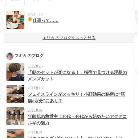
2022.1.29
仕事って……
エリカ のブログをもっと見る
フミカ のブログ
2025.8.20
「朝のセットが楽になる！」指宿で見つける理想の
メンズカット
2025.8.10
フェイスラインがスッキリ！小顔効果の秘密は“筋
膜×水分”にあり？
2025.8.02
年齢肌の救世主！30代・40代から始めたいアクアコ
ルギの魅力
2025.8.01