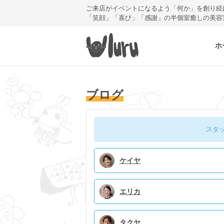
ご来店がイベントになるよう「何か」を創り続
「笑顔」「喜び」「感謝」の半個室癒しの美容
ホ
ブログ
スタ
ケイヤ
エリカ
タクヤ