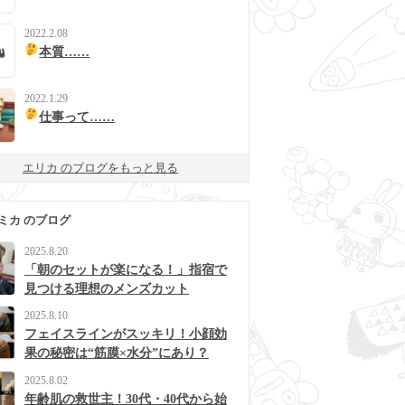
2022.2.08
本質……
2022.1.29
仕事って……
エリカ のブログをもっと見る
ミカ のブログ
2025.8.20
「朝のセットが楽になる！」指宿で
見つける理想のメンズカット
2025.8.10
フェイスラインがスッキリ！小顔効
果の秘密は“筋膜×水分”にあり？
2025.8.02
年齢肌の救世主！30代・40代から始