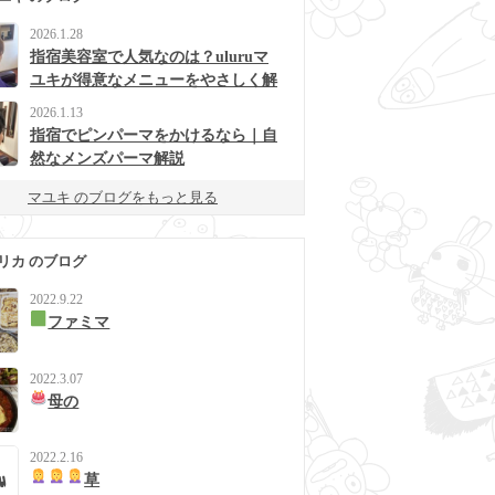
2026.1.28
指宿美容室で人気なのは？uluruマ
ユキが得意なメニューをやさしく解
説
2026.1.13
指宿でピンパーマをかけるなら｜自
然なメンズパーマ解説
マユキ のブログをもっと見る
リカ のブログ
2022.9.22
ファミマ
2022.3.07
母の
2022.2.16
草