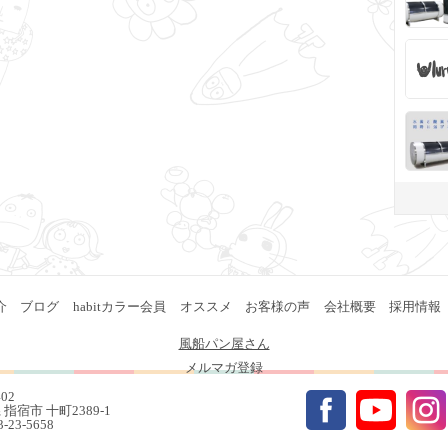
介
ブログ
habitカラー会員
オススメ
お客様の声
会社概要
採用情報
風船パン屋さん
メルマガ登録
402
指宿市 十町2389-1
93-23-5658