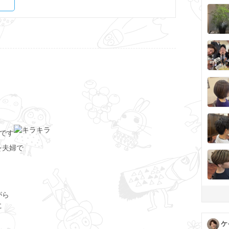
ル)です
を夫婦で
がら
に
ケ