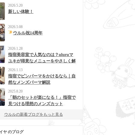
2026.5.20
新しい体験！
2026.5.08
ウルル祝14周年
2026.1.28
指宿美容室で人気なのは？uluruマ
ユキが得意なメニューをやさしく解
説
2026.1.13
指宿でピンパーマをかけるなら｜自
然なメンズパーマ解説
2025.8.20
「朝のセットが楽になる！」指宿で
見つける理想のメンズカット
ウルルの新着ブログをもっと見る
イヤ のブログ