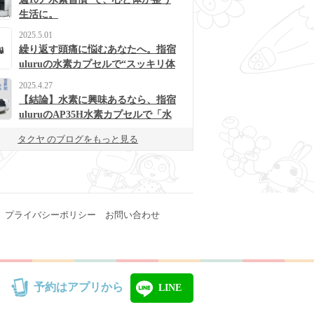
生活に。
2025.5.01
繰り返す頭痛に悩むあなたへ。指宿
uluruの水素カプセルで“スッキリ体
質”に変わるかも？
2025.4.27
【結論】水素に興味あるなら、指宿
uluruのAP35H水素カプセルで「水
素浴」体験してみて！
タクヤ のブログをもっと見る
プライバシーポリシー
お問い合わせ
予約はアプリから
LINE