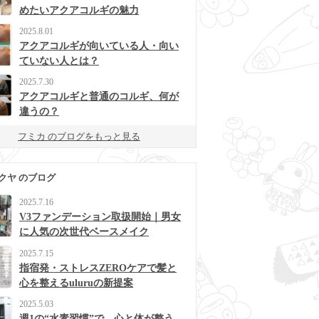
めたいアクアコルギの魅力
2025.8.01
アクアコルギが向いている人・向い
ていない人とは？
2025.7.30
アクアコルギと普通のコルギ、何が
違うの？
フミカ のブログをもっと見る
クヤ のブログ
2025.7.16
V3ファンデーション取扱開始｜男女
に人気の次世代ベースメイク
2025.7.15
指宿発・ストレスZEROケアで髪と
心を整えるuluruの新提案
2025.5.03
週1の“水素習慣”で、心と体が整う