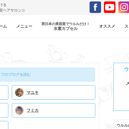
ける
室ヘアサロン☆
西日本の美容室でウルルだけ！
ーム
メニュー
オススメ
ス
水素カプセル
ウ
ッフのブログを読む
マユキ
フミカ
ウルル