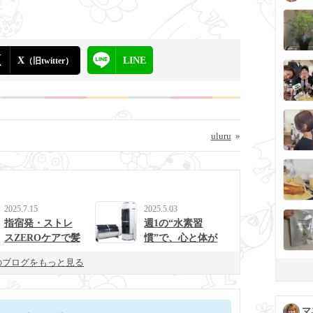
X
LINE
（旧twitter）
uluru
»
2025.7.15
2025.5.03
指宿発・ストレ
週1の“水素習
スZEROケアで髪
慣”で、心と体が
と心を整えるulur
整う生活に。
のブログをもっと見る
uの新提案
マ