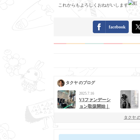
これからもよろしくおねがいします
facebook
タクヤ のブログ
2025.7.16
V3ファンデーシ
ョン取扱開始｜
男女に人気の次
タクヤ 
世代ベースメイ
ク