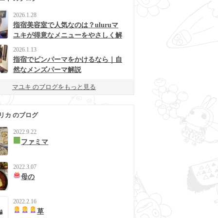
2026.1.28
指宿美容室で人気なのは？uluruマ
ユキが得意なメニューをやさしく解
説
2026.1.13
指宿でピンパーマをかけるなら｜自
然なメンズパーマ解説
マユキ のブログをもっと見る
リカ のブログ
2022.9.22
ファミマ
2022.3.07
母の
2022.2.16
草