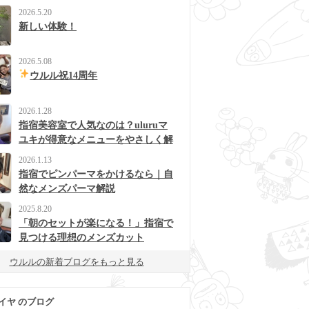
2026.5.20
新しい体験！
2026.5.08
ウルル祝14周年
2026.1.28
指宿美容室で人気なのは？uluruマ
ユキが得意なメニューをやさしく解
説
2026.1.13
指宿でピンパーマをかけるなら｜自
然なメンズパーマ解説
2025.8.20
「朝のセットが楽になる！」指宿で
見つける理想のメンズカット
ウルルの新着ブログをもっと見る
イヤ のブログ