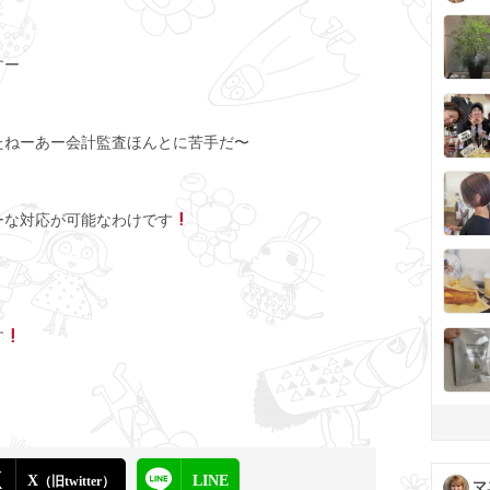
すー
たねーあー会計監査ほんとに苦手だ〜
ーな対応が可能なわけです
す
X
LINE
（旧twitter）
マ