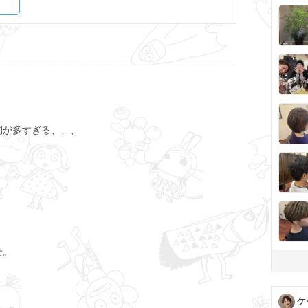
間が多すぎる、、、
せ。
ケ