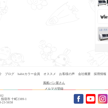
介
ブログ
habitカラー会員
オススメ
お客様の声
会社概要
採用情報
風船パン屋さん
メルマガ登録
402
指宿市 十町2389-1
93-23-5658