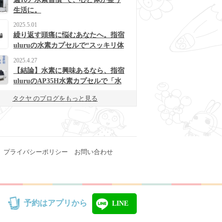
生活に。
2025.5.01
繰り返す頭痛に悩むあなたへ。指宿
uluruの水素カプセルで“スッキリ体
質”に変わるかも？
2025.4.27
【結論】水素に興味あるなら、指宿
uluruのAP35H水素カプセルで「水
素浴」体験してみて！
タクヤ のブログをもっと見る
プライバシーポリシー
お問い合わせ
予約はアプリから
LINE