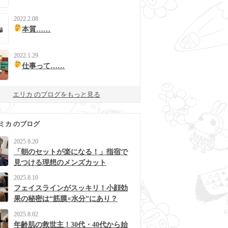
2022.2.08
本質……
2022.1.29
仕事って……
エリカ のブログをもっと見る
ミカ のブログ
2025.8.20
「朝のセットが楽になる！」指宿で
見つける理想のメンズカット
2025.8.10
フェイスラインがスッキリ！小顔効
果の秘密は“筋膜×水分”にあり？
2025.8.02
年齢肌の救世主！30代・40代から始