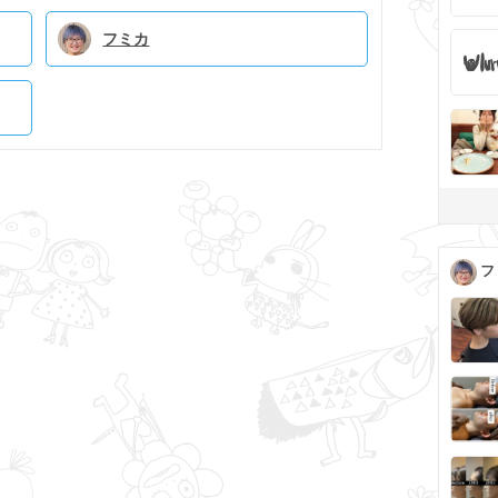
フミカ
フ