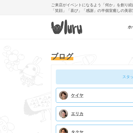
ご来店がイベントになるよう「何か」を創り続
「笑顔」「喜び」「感謝」の半個室癒しの美容
ホ
ブログ
スタ
ケイヤ
エリカ
タクヤ