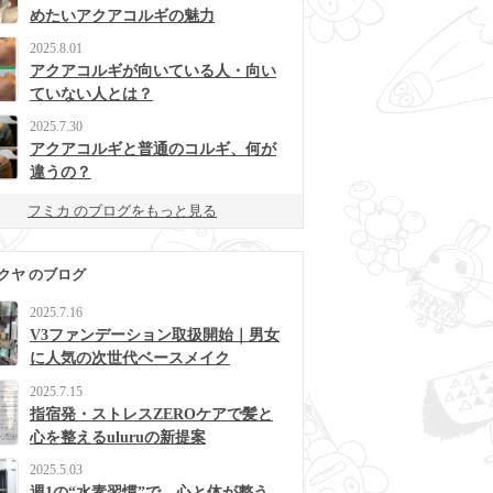
めたいアクアコルギの魅力
2025.8.01
アクアコルギが向いている人・向い
ていない人とは？
2025.7.30
アクアコルギと普通のコルギ、何が
違うの？
フミカ のブログをもっと見る
クヤ のブログ
2025.7.16
V3ファンデーション取扱開始｜男女
に人気の次世代ベースメイク
2025.7.15
指宿発・ストレスZEROケアで髪と
心を整えるuluruの新提案
2025.5.03
週1の“水素習慣”で、心と体が整う