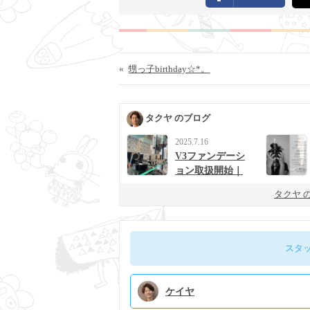
«
甥っ子birthday☆*。
タクヤ のブログ
2025.7.16
V3ファンデーシ
ョン取扱開始｜
男女に人気の次
タクヤ 
世代ベースメイ
ク
スタ
ケイヤ