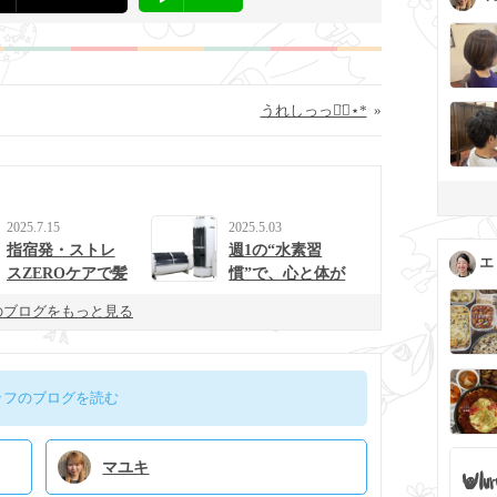
うれしっっ◡̈⃝︎⋆︎*
»
2025.7.15
2025.5.03
指宿発・ストレ
週1の“水素習
エ
スZEROケアで髪
慣”で、心と体が
と心を整えるulur
整う生活に。
のブログをもっと見る
uの新提案
ッフのブログを読む
マユキ