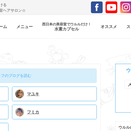
ける
室ヘアサロン☆
西日本の美容室でウルルだけ！
ーム
メニュー
オススメ
ス
水素カプセル
ウ
ッフのブログを読む
マユキ
フミカ
ウルル