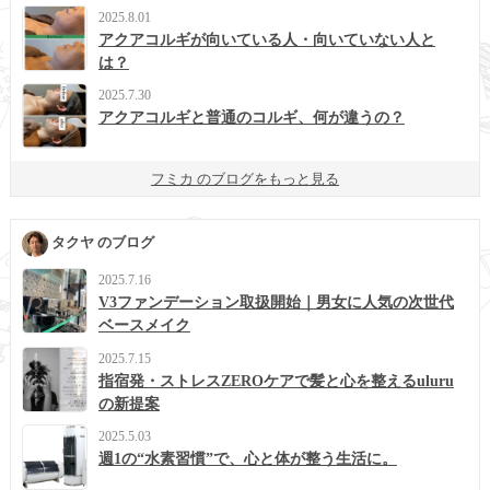
2025.8.01
アクアコルギが向いている人・向いていない人と
は？
2025.7.30
アクアコルギと普通のコルギ、何が違うの？
フミカ のブログをもっと見る
タクヤ のブログ
2025.7.16
V3ファンデーション取扱開始｜男女に人気の次世代
ベースメイク
2025.7.15
指宿発・ストレスZEROケアで髪と心を整えるuluru
の新提案
2025.5.03
週1の“水素習慣”で、心と体が整う生活に。