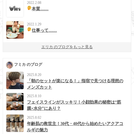
2022.2.08
本質……
2022.1.29
仕事って……
エリカ のブログをもっと見る
フミカ のブログ
2025.8.20
「朝のセットが楽になる！」指宿で見つける理想の
メンズカット
2025.8.10
フェイスラインがスッキリ！小顔効果の秘密は“筋
膜×水分”にあり？
2025.8.02
年齢肌の救世主！30代・40代から始めたいアクアコ
ルギの魅力