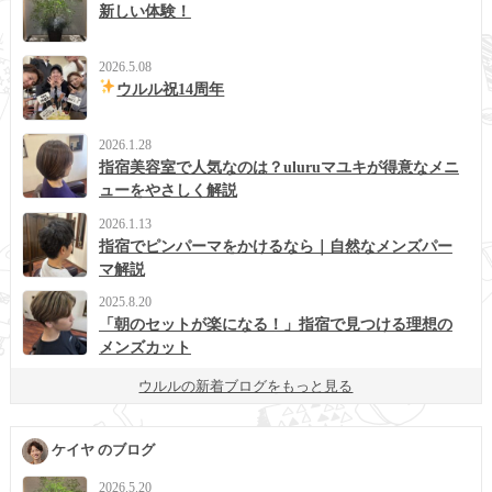
新しい体験！
2026.5.08
ウルル祝14周年
2026.1.28
指宿美容室で人気なのは？uluruマユキが得意なメニ
ューをやさしく解説
2026.1.13
指宿でピンパーマをかけるなら｜自然なメンズパー
マ解説
2025.8.20
「朝のセットが楽になる！」指宿で見つける理想の
メンズカット
ウルルの新着ブログをもっと見る
ケイヤ のブログ
2026.5.20