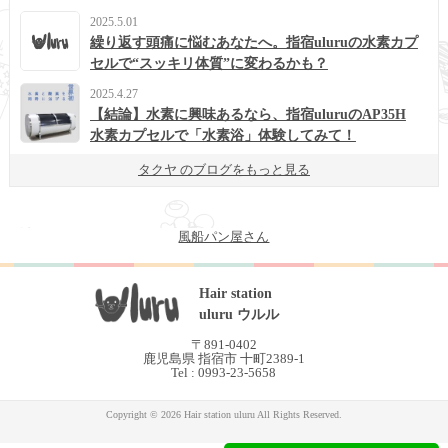
2025.5.01
繰り返す頭痛に悩むあなたへ。指宿uluruの水素カプ
セルで“スッキリ体質”に変わるかも？
2025.4.27
【結論】水素に興味あるなら、指宿uluruのAP35H
水素カプセルで「水素浴」体験してみて！
タクヤ のブログをもっと見る
風船パン屋さん
Hair station
uluru ウルル
〒891-0402
鹿児島県 指宿市 十町2389-1
Tel : 0993-23-5658
Copyright © 2026 Hair station uluru All Rights Reserved.