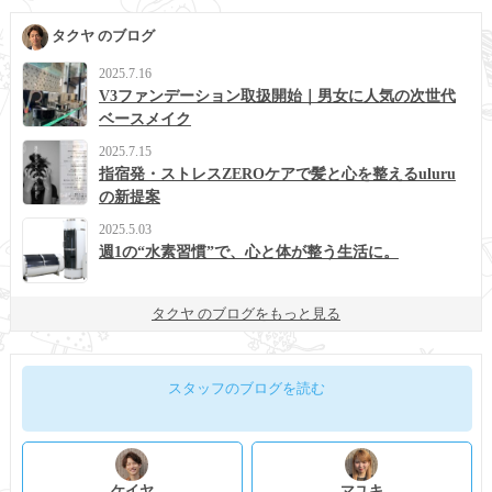
タクヤ のブログ
2025.7.16
V3ファンデーション取扱開始｜男女に人気の次世代
ベースメイク
2025.7.15
指宿発・ストレスZEROケアで髪と心を整えるuluru
の新提案
2025.5.03
週1の“水素習慣”で、心と体が整う生活に。
タクヤ のブログをもっと見る
スタッフのブログを読む
ケイヤ
マユキ