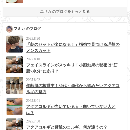
エリカ のブログをもっと見る
フミカ のブログ
2025.8.20
「朝のセットが楽になる！」指宿で見つける理想の
メンズカット
2025.8.10
フェイスラインがスッキリ！小顔効果の秘密は“筋
膜×水分”にあり？
2025.8.02
年齢肌の救世主！30代・40代から始めたいアクアコ
ルギの魅力
2025.8.01
アクアコルギが向いている人・向いていない人と
は？
2025.7.30
アクアコルギと普通のコルギ、何が違うの？