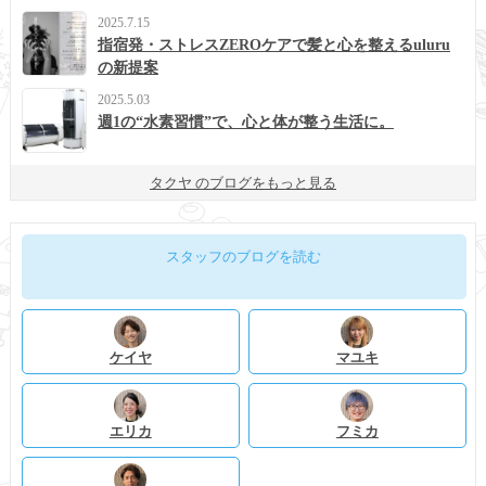
2025.7.15
指宿発・ストレスZEROケアで髪と心を整えるuluru
の新提案
2025.5.03
週1の“水素習慣”で、心と体が整う生活に。
タクヤ のブログをもっと見る
スタッフのブログを読む
ケイヤ
マユキ
エリカ
フミカ