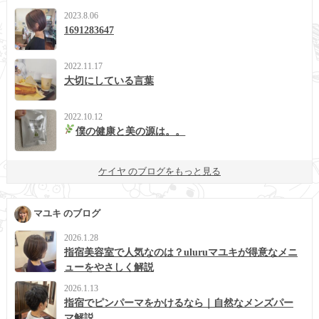
2023.8.06
1691283647
2022.11.17
大切にしている言葉
2022.10.12
僕の健康と美の源は。。
ケイヤ のブログをもっと見る
マユキ のブログ
2026.1.28
指宿美容室で人気なのは？uluruマユキが得意なメニ
ューをやさしく解説
2026.1.13
指宿でピンパーマをかけるなら｜自然なメンズパー
マ解説