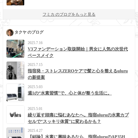
フミカ のブログをもっと見る
タクヤ のブログ
2025.7.16
V3ファンデーション取扱開始｜男女に人気の次世代
ベースメイク
2025.7.15
指宿発・ストレスZEROケアで髪と心を整えるuluru
の新提案
2025.5.03
週1の“水素習慣”で、心と体が整う生活に。
2025.5.01
繰り返す頭痛に悩むあなたへ。指宿uluruの水素カプ
セルで“スッキリ体質”に変わるかも？
2025.4.27
【結論】水素に興味あるなら、指宿uluruのAP35H