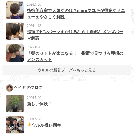
2026.1.28
指宿美容室で人気なのは？uluruマユキが得意なメニ
ューをやさしく解説
2026.1.13
指宿でピンパーマをかけるなら｜自然なメンズパー
マ解説
2025.8.20
「朝のセットが楽になる！」指宿で見つける理想の
メンズカット
ウルルの新着ブログをもっと見る
ケイヤ のブログ
2026.5.20
新しい体験！
2026.5.08
ウルル祝14周年