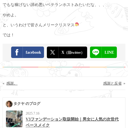
でもな稼げない諦め悪いベテランホストみたいだな、、、
やめよ。
と、いうわけで皆さんメリークリスマス
では！
facebook
X
LINE
（旧twitter）
«
感謝。
感謝と反省
»
タクヤ のブログ
2025.7.16
V3ファンデーション取扱開始｜男女に人気の次世代
ベースメイク