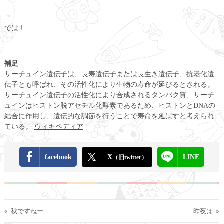
では！
補足
サーチュイン遺伝子は、長寿遺伝子または長生き遺伝子、抗老化遺
伝子とも呼ばれ、その活性化により生物の寿命が延びるとされる。
サーチュイン遺伝子の活性化により合成されるタンパク質、サーチ
ュインはヒストン脱アセチル化酵素であるため、ヒストンとDNAの
結合に作用し、遺伝的な調節を行うことで寿命を延ばすと考えられ
ている。
ウィキペディア
facebook
X
LINE
（旧twitter）
«
秋ですねー
昨夜は
»