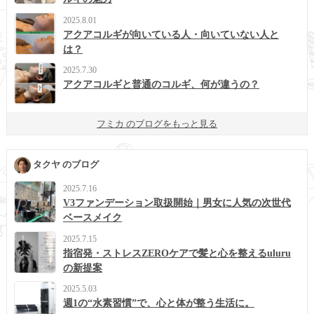
2025.8.01
アクアコルギが向いている人・向いていない人と
は？
2025.7.30
アクアコルギと普通のコルギ、何が違うの？
フミカ のブログをもっと見る
タクヤ のブログ
2025.7.16
V3ファンデーション取扱開始｜男女に人気の次世代
ベースメイク
2025.7.15
指宿発・ストレスZEROケアで髪と心を整えるuluru
の新提案
2025.5.03
週1の“水素習慣”で、心と体が整う生活に。