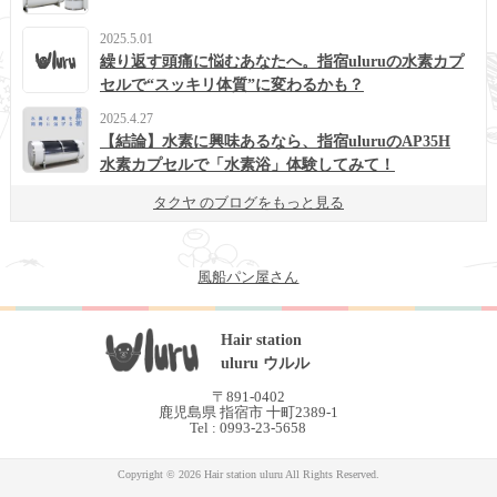
2025.5.01
繰り返す頭痛に悩むあなたへ。指宿uluruの水素カプ
セルで“スッキリ体質”に変わるかも？
2025.4.27
【結論】水素に興味あるなら、指宿uluruのAP35H
水素カプセルで「水素浴」体験してみて！
タクヤ のブログをもっと見る
風船パン屋さん
Hair station
uluru ウルル
〒891-0402
鹿児島県 指宿市 十町2389-1
Tel : 0993-23-5658
Copyright © 2026 Hair station uluru All Rights Reserved.