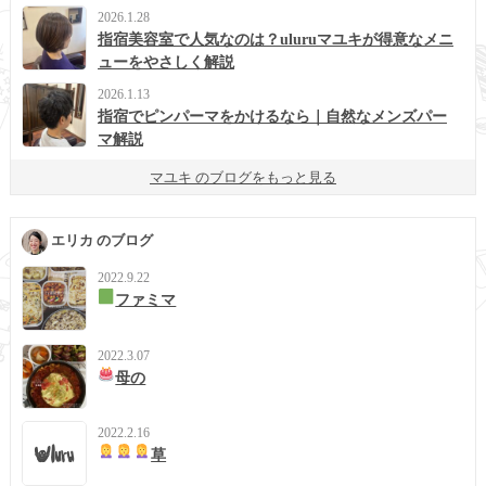
2026.1.28
指宿美容室で人気なのは？uluruマユキが得意なメニ
ューをやさしく解説
2026.1.13
指宿でピンパーマをかけるなら｜自然なメンズパー
マ解説
マユキ のブログをもっと見る
エリカ のブログ
2022.9.22
ファミマ
2022.3.07
母の
2022.2.16
草