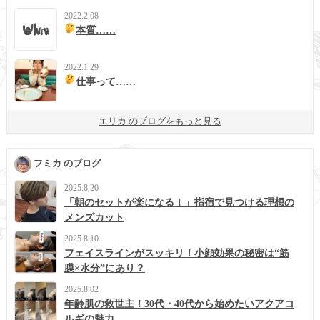
2022.2.08
本質……
2022.1.29
仕事って……
エリカ のブログをもっと見る
フミカ のブログ
2025.8.20
「朝のセットが楽になる！」指宿で見つける理想の
メンズカット
2025.8.10
フェイスラインがスッキリ！小顔効果の秘密は“筋
膜×水分”にあり？
2025.8.02
年齢肌の救世主！30代・40代から始めたいアクアコ
ルギの魅力