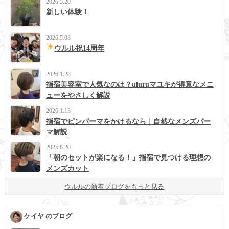
2026.5.20
新しい体験！
2026.5.08
ウルル祝14周年
2026.1.28
指宿美容室で人気なのは？uluruマユキが得意なメニ
ューをやさしく解説
2026.1.13
指宿でピンパーマをかけるなら｜自然なメンズパー
マ解説
2025.8.20
「朝のセットが楽になる！」指宿で見つける理想の
メンズカット
ウルルの新着ブログをもっと見る
ケイヤ のブログ