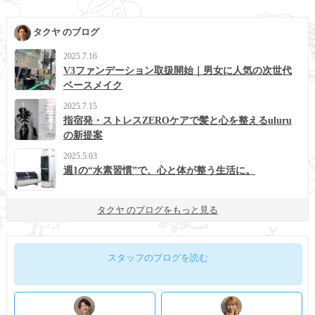
タクヤ のブログ
2025.7.16
V3ファンデーション取扱開始｜男女に人気の次世代
ベースメイク
2025.7.15
指宿発・ストレスZEROケアで髪と心を整えるuluru
の新提案
2025.5.03
週1の“水素習慣”で、心と体が整う生活に。
タクヤ のブログをもっと見る
スタッフのブログを読む