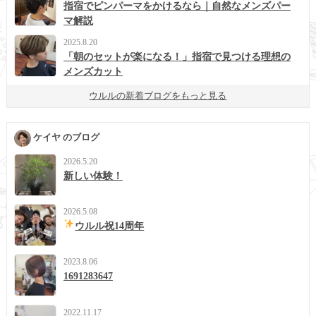
指宿でピンパーマをかけるなら｜自然なメンズパー
マ解説
2025.8.20
「朝のセットが楽になる！」指宿で見つける理想の
メンズカット
ウルルの新着ブログをもっと見る
ケイヤ のブログ
2026.5.20
新しい体験！
2026.5.08
ウルル祝14周年
2023.8.06
1691283647
2022.11.17