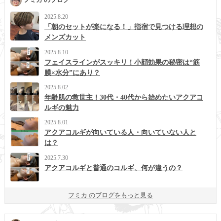
2025.8.20
「朝のセットが楽になる！」指宿で見つける理想の
メンズカット
2025.8.10
フェイスラインがスッキリ！小顔効果の秘密は“筋
膜×水分”にあり？
2025.8.02
年齢肌の救世主！30代・40代から始めたいアクアコ
ルギの魅力
2025.8.01
アクアコルギが向いている人・向いていない人と
は？
2025.7.30
アクアコルギと普通のコルギ、何が違うの？
フミカ のブログをもっと見る