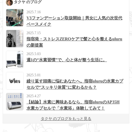
タクヤ のブログ
2025.7.16
V3ファンデーション取扱開始｜男女に人気の次世代
ベースメイク
2025.7.15
指宿発・ストレスZEROケアで髪と心を整えるuluru
の新提案
2025.5.03
週1の“水素習慣”で、心と体が整う生活に。
2025.5.01
繰り返す頭痛に悩むあなたへ。指宿uluruの水素カプ
セルで“スッキリ体質”に変わるかも？
2025.4.27
【結論】水素に興味あるなら、指宿uluruのAP35H
水素カプセルで「水素浴」体験してみて！
タクヤ のブログをもっと見る