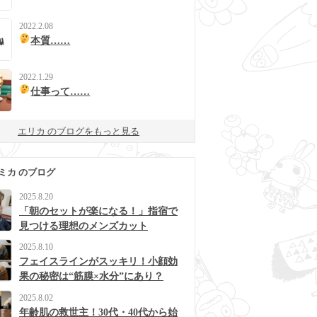
2022.2.08
本質……
2022.1.29
仕事って……
エリカ のブログをもっと見る
ミカ のブログ
2025.8.20
「朝のセットが楽になる！」指宿で
見つける理想のメンズカット
2025.8.10
フェイスラインがスッキリ！小顔効
果の秘密は“筋膜×水分”にあり？
2025.8.02
年齢肌の救世主！30代・40代から始