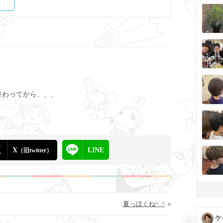
終わってから、、、
X
LINE
（旧twitter）
夏っぽくね^_^
»
ケ