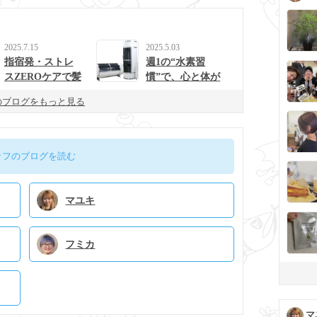
2025.7.15
2025.5.03
指宿発・ストレ
週1の“水素習
スZEROケアで髪
慣”で、心と体が
と心を整えるulur
整う生活に。
のブログをもっと見る
uの新提案
ッフのブログを読む
マユキ
フミカ
マ