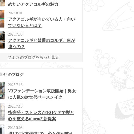
めたいアクアコルギの魅力
2025.8.01
アクアコルギが向いている人・向い
ていない人とは？
2025.7.30
アクアコルギと普通のコルギ、何が
違うの？
フミカ のブログをもっと見る
クヤ のブログ
2025.7.16
V3ファンデーション取扱開始｜男女
に人気の次世代ベースメイク
2025.7.15
指宿発・ストレスZEROケアで髪と
心を整えるuluruの新提案
2025.5.03
週1の“水素習慣”で、心と体が整う