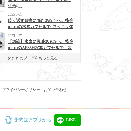
生活に。
2025.5.01
繰り返す頭痛に悩むあなたへ。指宿
uluruの水素カプセルで“スッキリ体
質”に変わるかも？
2025.4.27
【結論】水素に興味あるなら、指宿
uluruのAP35H水素カプセルで「水
素浴」体験してみて！
タクヤ のブログをもっと見る
プライバシーポリシー
お問い合わせ
予約はアプリから
LINE