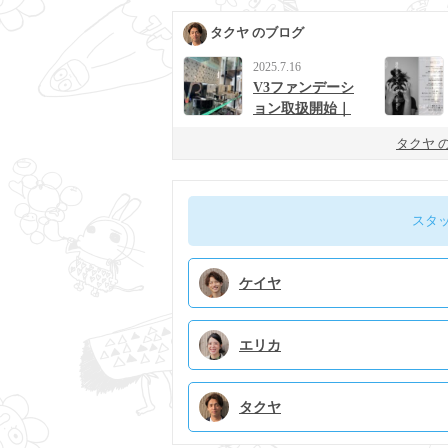
タクヤ のブログ
2025.7.16
V3ファンデーシ
ョン取扱開始｜
男女に人気の次
タクヤ 
世代ベースメイ
ク
スタ
ケイヤ
エリカ
タクヤ