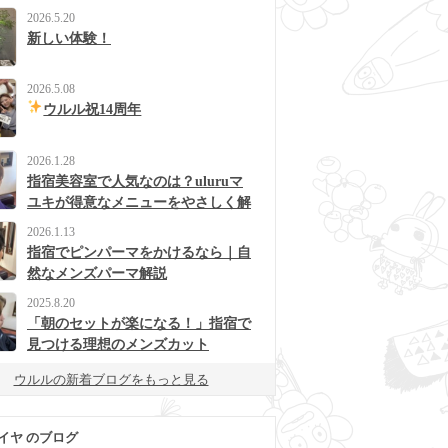
2026.5.20
新しい体験！
2026.5.08
ウルル祝14周年
2026.1.28
指宿美容室で人気なのは？uluruマ
ユキが得意なメニューをやさしく解
説
2026.1.13
指宿でピンパーマをかけるなら｜自
然なメンズパーマ解説
2025.8.20
「朝のセットが楽になる！」指宿で
見つける理想のメンズカット
ウルルの新着ブログをもっと見る
イヤ のブログ