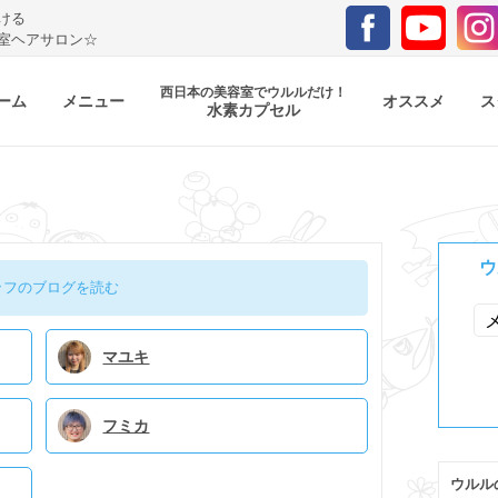
ける
室ヘアサロン☆
西日本の美容室でウルルだけ！
ーム
メニュー
オススメ
ス
水素カプセル
ウ
ッフのブログを読む
マユキ
フミカ
ウルル