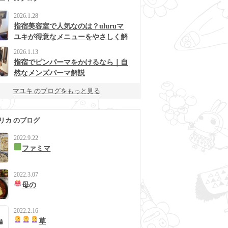
2026.1.28
指宿美容室で人気なのは？uluruマ
ユキが得意なメニューをやさしく解
説
2026.1.13
指宿でピンパーマをかけるなら｜自
然なメンズパーマ解説
マユキ のブログをもっと見る
リカ のブログ
2022.9.22
ファミマ
2022.3.07
母の
2022.2.16
草