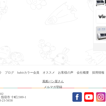
介
ブログ
habitカラー会員
オススメ
お客様の声
会社概要
採用情報
風船パン屋さん
メルマガ登録
402
指宿市 十町2389-1
93-23-5658