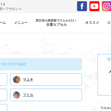
ける
室ヘアサロン☆
西日本の美容室でウルルだけ！
ーム
メニュー
オススメ
ス
水素カプセル
ウ
ッフのブログを読む
マユキ
フミカ
ウルル