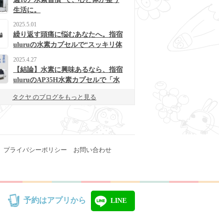
生活に。
2025.5.01
繰り返す頭痛に悩むあなたへ。指宿
uluruの水素カプセルで“スッキリ体
質”に変わるかも？
2025.4.27
【結論】水素に興味あるなら、指宿
uluruのAP35H水素カプセルで「水
素浴」体験してみて！
タクヤ のブログをもっと見る
プライバシーポリシー
お問い合わせ
予約はアプリから
LINE