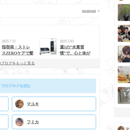
momomi
»
2025.7.15
2025.5.03
指宿発・ストレ
週1の“水素習
スZEROケアで髪
慣”で、心と体が
と心を整えるulur
整う生活に。
のブログをもっと見る
uの新提案
ッフのブログを読む
マユキ
フミカ
マ