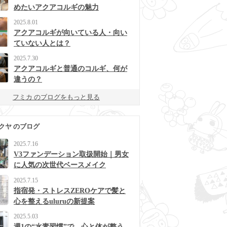
めたいアクアコルギの魅力
2025.8.01
アクアコルギが向いている人・向い
ていない人とは？
2025.7.30
アクアコルギと普通のコルギ、何が
違うの？
フミカ のブログをもっと見る
クヤ のブログ
2025.7.16
V3ファンデーション取扱開始｜男女
に人気の次世代ベースメイク
2025.7.15
指宿発・ストレスZEROケアで髪と
心を整えるuluruの新提案
2025.5.03
週1の“水素習慣”で、心と体が整う