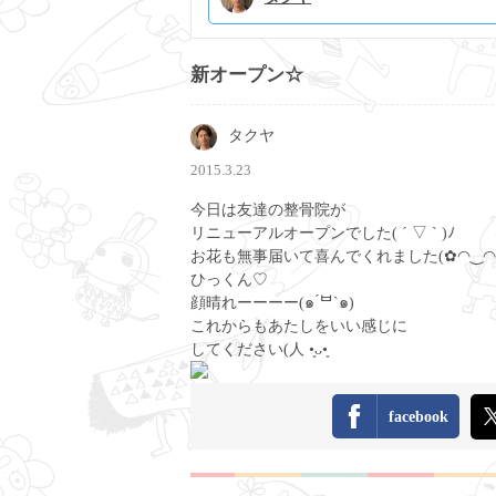
新オープン☆
タクヤ
2015.3.23
今日は友達の整骨院が
リニューアルオープンでした( ´ ▽ ` )ﾉ
お花も無事届いて喜んでくれました(✿◠‿◠
ひっくん♡
顔晴れーーーー(๑ ́ᄇ`๑)
これからもあたしをいい感じに
してください(人 •͈ᴗ•͈
facebook