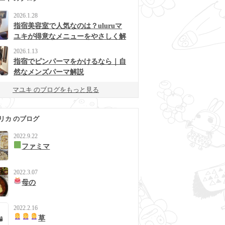
2026.1.28
指宿美容室で人気なのは？uluruマ
ユキが得意なメニューをやさしく解
説
2026.1.13
指宿でピンパーマをかけるなら｜自
然なメンズパーマ解説
マユキ のブログをもっと見る
リカ のブログ
2022.9.22
ファミマ
2022.3.07
母の
2022.2.16
草