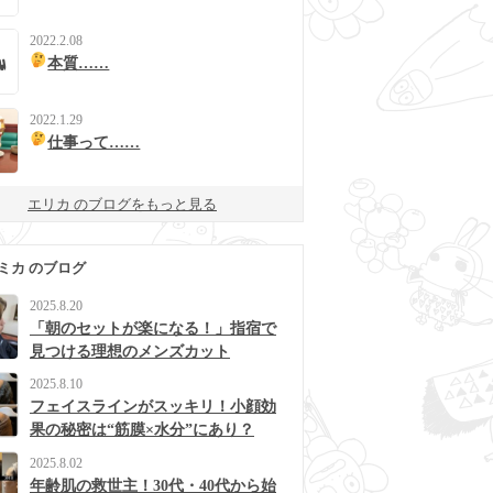
2022.2.08
本質……
2022.1.29
仕事って……
エリカ のブログをもっと見る
ミカ のブログ
2025.8.20
「朝のセットが楽になる！」指宿で
見つける理想のメンズカット
2025.8.10
フェイスラインがスッキリ！小顔効
果の秘密は“筋膜×水分”にあり？
2025.8.02
年齢肌の救世主！30代・40代から始