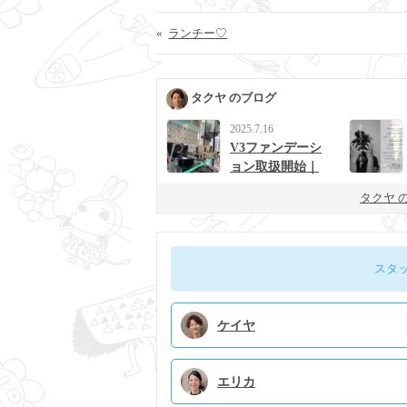
«
ランチー♡
タクヤ のブログ
2025.7.16
V3ファンデーシ
ョン取扱開始｜
男女に人気の次
タクヤ 
世代ベースメイ
ク
スタ
ケイヤ
エリカ