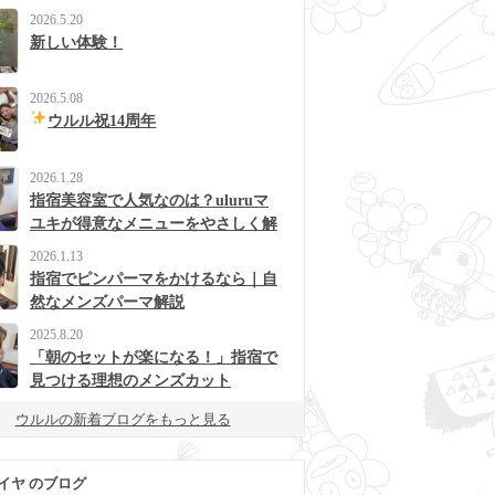
2026.5.20
新しい体験！
2026.5.08
ウルル祝14周年
2026.1.28
指宿美容室で人気なのは？uluruマ
ユキが得意なメニューをやさしく解
説
2026.1.13
指宿でピンパーマをかけるなら｜自
然なメンズパーマ解説
2025.8.20
「朝のセットが楽になる！」指宿で
見つける理想のメンズカット
ウルルの新着ブログをもっと見る
イヤ のブログ