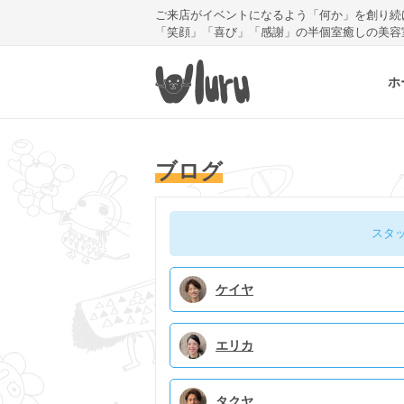
ご来店がイベントになるよう「何か」を創り続
「笑顔」「喜び」「感謝」の半個室癒しの美容
ホ
ブログ
スタ
ケイヤ
エリカ
タクヤ