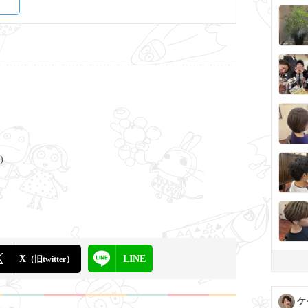
)
X
LINE
（旧twitter）
ケ