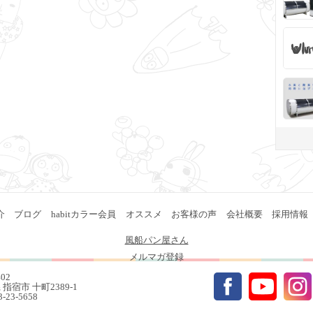
介
ブログ
habitカラー会員
オススメ
お客様の声
会社概要
採用情報
風船パン屋さん
メルマガ登録
402
指宿市 十町2389-1
93-23-5658