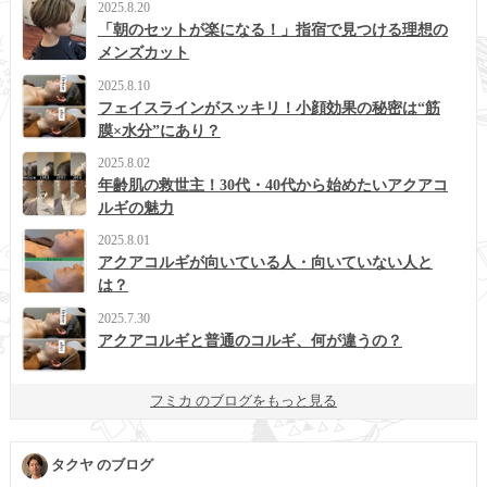
2025.8.20
「朝のセットが楽になる！」指宿で見つける理想の
メンズカット
2025.8.10
フェイスラインがスッキリ！小顔効果の秘密は“筋
膜×水分”にあり？
2025.8.02
年齢肌の救世主！30代・40代から始めたいアクアコ
ルギの魅力
2025.8.01
アクアコルギが向いている人・向いていない人と
は？
2025.7.30
アクアコルギと普通のコルギ、何が違うの？
フミカ のブログをもっと見る
タクヤ のブログ