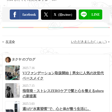
facebook
X
LINE
（旧twitter）
«
友達✿
いただきました(´；ω；`)
»
タクヤ のブログ
2025.7.16
V3ファンデーション取扱開始｜男女に人気の次世代
ベースメイク
2025.7.15
指宿発・ストレスZEROケアで髪と心を整えるuluru
の新提案
2025.5.03
週1の“水素習慣”で、心と体が整う生活に。