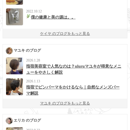
2022.10.12
僕の健康と美の源は。。
ケイヤ のブログをもっと見る
マユキ のブログ
2026.1.28
指宿美容室で人気なのは？uluruマユキが得意なメニ
ューをやさしく解説
2026.1.13
指宿でピンパーマをかけるなら｜自然なメンズパー
マ解説
マユキ のブログをもっと見る
エリカ のブログ