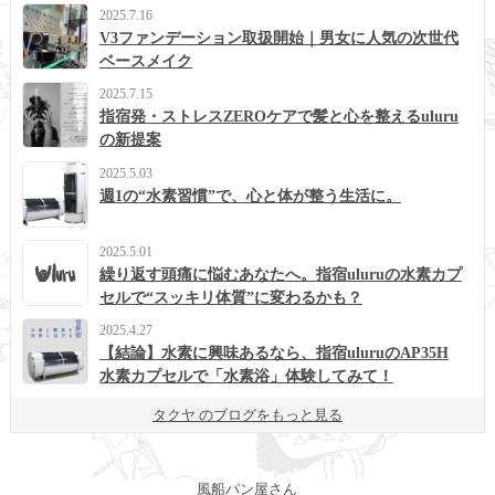
2025.7.16
V3ファンデーション取扱開始｜男女に人気の次世代
ベースメイク
2025.7.15
指宿発・ストレスZEROケアで髪と心を整えるuluru
の新提案
2025.5.03
週1の“水素習慣”で、心と体が整う生活に。
2025.5.01
繰り返す頭痛に悩むあなたへ。指宿uluruの水素カプ
セルで“スッキリ体質”に変わるかも？
2025.4.27
【結論】水素に興味あるなら、指宿uluruのAP35H
水素カプセルで「水素浴」体験してみて！
タクヤ のブログをもっと見る
風船パン屋さん