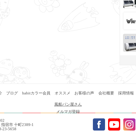
介
ブログ
habitカラー会員
オススメ
お客様の声
会社概要
採用情報
風船パン屋さん
メルマガ登録
402
指宿市 十町2389-1
93-23-5658