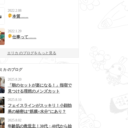
2022.2.08
本質……
2022.1.29
仕事って……
エリカ のブログをもっと見る
ミカ のブログ
2025.8.20
「朝のセットが楽になる！」指宿で
見つける理想のメンズカット
2025.8.10
フェイスラインがスッキリ！小顔効
果の秘密は“筋膜×水分”にあり？
2025.8.02
年齢肌の救世主！30代・40代から始