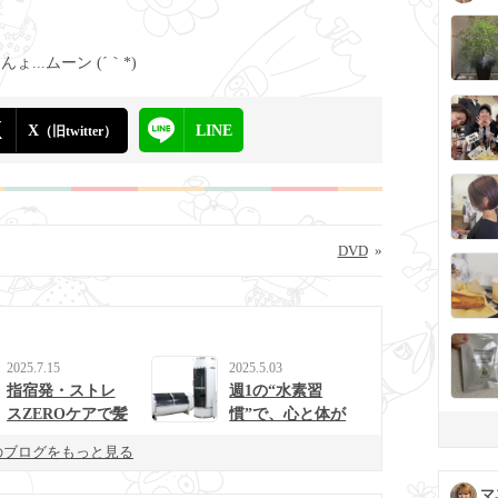
ょ...ムーン (´｀*)
X
LINE
（旧twitter）
DVD
»
2025.7.15
2025.5.03
指宿発・ストレ
週1の“水素習
スZEROケアで髪
慣”で、心と体が
と心を整えるulur
整う生活に。
のブログをもっと見る
uの新提案
マ