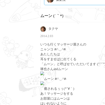
ムーン (´｀*)
タクヤ
2014.2.03
いつも行くマッサージ屋さんの
ニャンコ ฅ^._.^ฅ
あたしたちは
耳をすませばに出てくる
「ムーン」と呼ばせていただいてます (°´˘`°
琢也さんandムーン
ムーン ฅ^._.^ฅ
癒されるぅぅ(*´∀｀)
あ！マッサージをする
お部屋にはムーンは
はいれないように