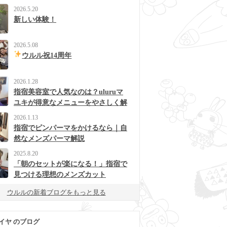
2026.5.20
新しい体験！
2026.5.08
ウルル祝14周年
2026.1.28
指宿美容室で人気なのは？uluruマ
ユキが得意なメニューをやさしく解
説
2026.1.13
指宿でピンパーマをかけるなら｜自
然なメンズパーマ解説
2025.8.20
「朝のセットが楽になる！」指宿で
見つける理想のメンズカット
ウルルの新着ブログをもっと見る
イヤ のブログ