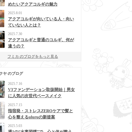
めたいアクアコルギの魅力
2025.8.01
アクアコルギが向いている人・向い
ていない人とは？
2025.7.30
アクアコルギと普通のコルギ、何が
違うの？
フミカ のブログをもっと見る
クヤ のブログ
2025.7.16
V3ファンデーション取扱開始｜男女
に人気の次世代ベースメイク
2025.7.15
指宿発・ストレスZEROケアで髪と
心を整えるuluruの新提案
2025.5.03
週1の“水素習慣”で、心と体が整う