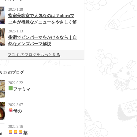
2026.1.28
指宿美容室で人気なのは？uluruマ
ユキが得意なメニューをやさしく解
説
2026.1.13
指宿でピンパーマをかけるなら｜自
然なメンズパーマ解説
マユキ のブログをもっと見る
リカ のブログ
2022.9.22
ファミマ
2022.3.07
母の
2022.2.16
草