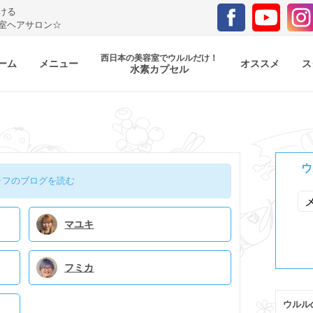
ける
室ヘアサロン☆
西日本の美容室でウルルだけ！
ーム
メニュー
オススメ
ス
水素カプセル
ウ
ッフのブログを読む
マユキ
フミカ
ウルル