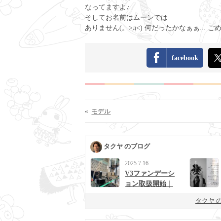
なってますよ♪
そしてお名前はムーンでは
ありません(。>д<) 何だったかなぁぁ... ごめん
facebook
«
モデル
タクヤ のブログ
2025.7.16
V3ファンデーシ
ョン取扱開始｜
男女に人気の次
タクヤ 
世代ベースメイ
ク