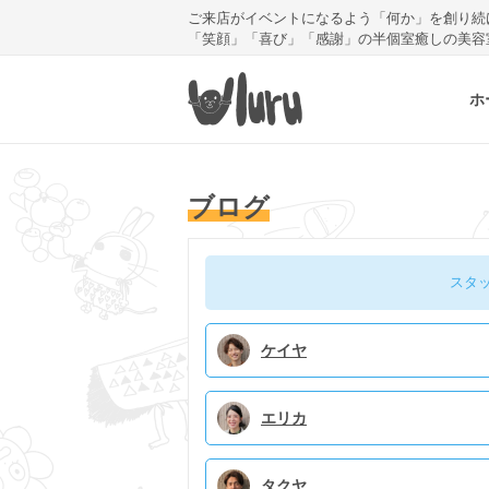
ご来店がイベントになるよう「何か」を創り続
「笑顔」「喜び」「感謝」の半個室癒しの美容
ホ
ブログ
スタ
ケイヤ
エリカ
タクヤ