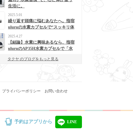
生活に。
2025.5.01
繰り返す頭痛に悩むあなたへ。指宿
uluruの水素カプセルで“スッキリ体
質”に変わるかも？
2025.4.27
【結論】水素に興味あるなら、指宿
uluruのAP35H水素カプセルで「水
素浴」体験してみて！
タクヤ のブログをもっと見る
プライバシーポリシー
お問い合わせ
予約はアプリから
LINE