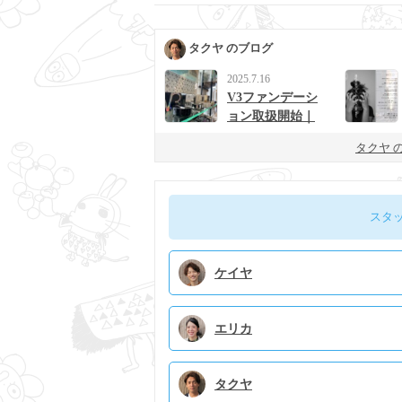
タクヤ のブログ
2025.7.16
V3ファンデーシ
ョン取扱開始｜
男女に人気の次
タクヤ 
世代ベースメイ
ク
スタ
ケイヤ
エリカ
タクヤ