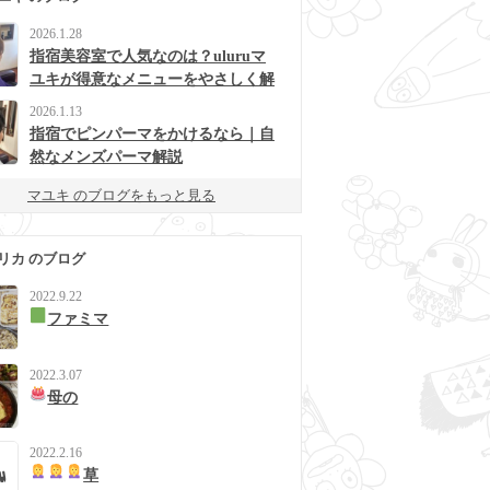
2026.1.28
指宿美容室で人気なのは？uluruマ
ユキが得意なメニューをやさしく解
説
2026.1.13
指宿でピンパーマをかけるなら｜自
然なメンズパーマ解説
マユキ のブログをもっと見る
リカ のブログ
2022.9.22
ファミマ
2022.3.07
母の
2022.2.16
草