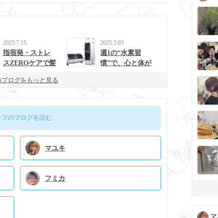
2025.7.15
2025.5.03
指宿発・ストレ
週1の“水素習
スZEROケアで髪
慣”で、心と体が
と心を整えるulur
整う生活に。
のブログをもっと見る
uの新提案
ッフのブログを読む
マユキ
フミカ
マ