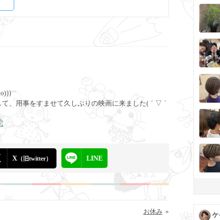
)))
て、用事をすませて久しぶりの映画に来ました( ´ ▽ `
X
LINE
（旧twitter）
お休み
»
ケ