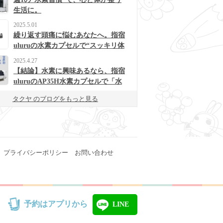
生活に。
2025.5.01
繰り返す頭痛に悩むあなたへ。指宿
uluruの水素カプセルで“スッキリ体
質”に変わるかも？
2025.4.27
【結論】水素に興味あるなら、指宿
uluruのAP35H水素カプセルで「水
素浴」体験してみて！
タクヤ のブログをもっと見る
プライバシーポリシー
お問い合わせ
予約はアプリから
LINE