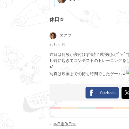
休日☆
タクヤ
2013.8.18
昨日は何故か寝付けず4時半就寝(((o(*ﾟ▽ﾟ*)o
10時に起きてコンテストのトレーニングをし
)ﾉ
写真は映画までの待ち時間でしたゲームｗ
facebook
«
本日定休日☆