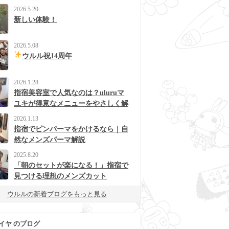
2026.5.20
新しい体験！
2026.5.08
ウルル祝14周年
2026.1.28
指宿美容室で人気なのは？uluruマ
ユキが得意なメニューをやさしく解
説
2026.1.13
指宿でピンパーマをかけるなら｜自
然なメンズパーマ解説
2025.8.20
「朝のセットが楽になる！」指宿で
見つける理想のメンズカット
ウルルの新着ブログをもっと見る
イヤ のブログ