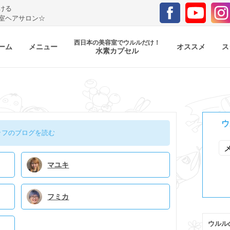
ける
室ヘアサロン☆
西日本の美容室でウルルだけ！
ーム
メニュー
オススメ
ス
水素カプセル
ウ
ッフのブログを読む
マユキ
フミカ
ウルル