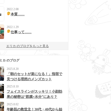
2022.2.08
本質……
2022.1.29
仕事って……
エリカ のブログをもっと見る
ミカ のブログ
2025.8.20
「朝のセットが楽になる！」指宿で
見つける理想のメンズカット
2025.8.10
フェイスラインがスッキリ！小顔効
果の秘密は“筋膜×水分”にあり？
2025.8.02
年齢肌の救世主！30代・40代から始