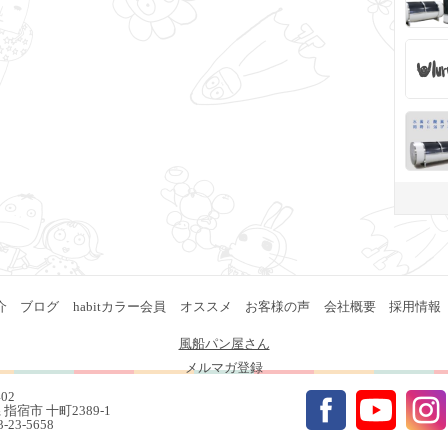
介
ブログ
habitカラー会員
オススメ
お客様の声
会社概要
採用情報
風船パン屋さん
メルマガ登録
402
指宿市 十町2389-1
93-23-5658