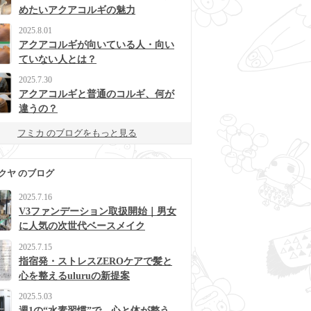
めたいアクアコルギの魅力
2025.8.01
アクアコルギが向いている人・向い
ていない人とは？
2025.7.30
アクアコルギと普通のコルギ、何が
違うの？
フミカ のブログをもっと見る
クヤ のブログ
2025.7.16
V3ファンデーション取扱開始｜男女
に人気の次世代ベースメイク
2025.7.15
指宿発・ストレスZEROケアで髪と
心を整えるuluruの新提案
2025.5.03
週1の“水素習慣”で、心と体が整う