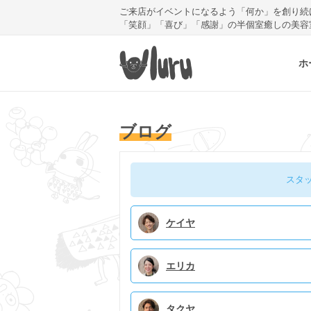
ご来店がイベントになるよう「何か」を創り続
「笑顔」「喜び」「感謝」の半個室癒しの美容
ホ
ブログ
スタ
ケイヤ
エリカ
タクヤ