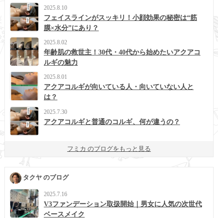
2025.8.10
フェイスラインがスッキリ！小顔効果の秘密は“筋
膜×水分”にあり？
2025.8.02
年齢肌の救世主！30代・40代から始めたいアクアコ
ルギの魅力
2025.8.01
アクアコルギが向いている人・向いていない人と
は？
2025.7.30
アクアコルギと普通のコルギ、何が違うの？
フミカ のブログをもっと見る
タクヤ のブログ
2025.7.16
V3ファンデーション取扱開始｜男女に人気の次世代
ベースメイク