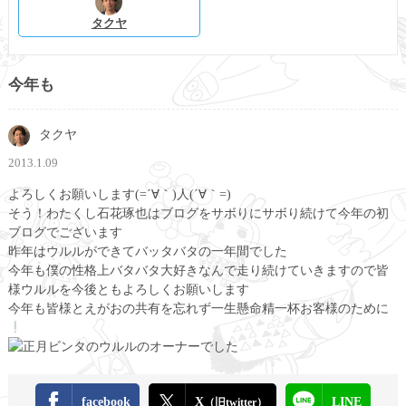
タクヤ
今年も
タクヤ
2013.1.09
よろしくお願いします(=´∀｀)人(´∀｀=)
そう！わたくし石花琢也はブログをサボりにサボり続けて今年の初
ブログでございます
昨年はウルルができてバッタバタの一年間でした
今年も僕の性格上バタバタ大好きなんで走り続けていきますので皆
様ウルルを今後ともよろしくお願いします
今年も皆様とえがおの共有を忘れず一生懸命精一杯お客様のために
正月ビンタのウルルのオーナーでした
facebook
X
LINE
（旧twitter）