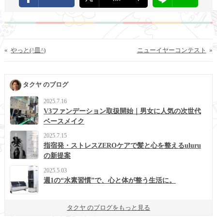
«
やっと(^皿^)
ニューイヤーコンテスト
»
タクヤ のブログ
2025.7.16
V3ファンデーション取扱開始｜男女に人気の次世代
ベースメイク
2025.7.15
指宿発・ストレスZEROケアで髪と心を整えるuluru
の新提案
2025.5.03
週1の“水素習慣”で、心と体が整う生活に。
タクヤ のブログをもっと見る