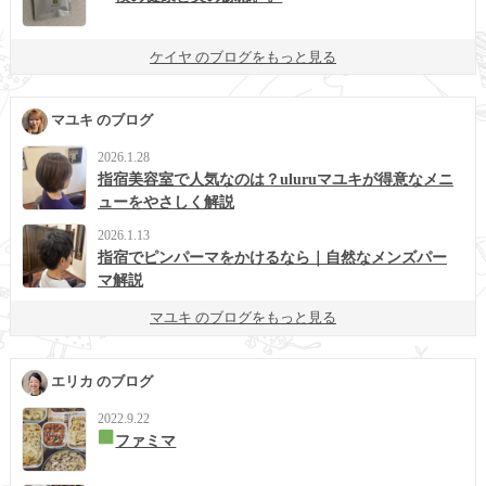
ケイヤ のブログをもっと見る
マユキ のブログ
2026.1.28
指宿美容室で人気なのは？uluruマユキが得意なメニ
ューをやさしく解説
2026.1.13
指宿でピンパーマをかけるなら｜自然なメンズパー
マ解説
マユキ のブログをもっと見る
エリカ のブログ
2022.9.22
ファミマ