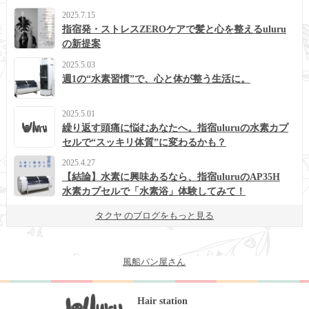
2025.7.15
指宿発・ストレスZEROケアで髪と心を整えるuluru
の新提案
2025.5.03
週1の“水素習慣”で、心と体が整う生活に。
2025.5.01
繰り返す頭痛に悩むあなたへ。指宿uluruの水素カプ
セルで“スッキリ体質”に変わるかも？
2025.4.27
【結論】水素に興味あるなら、指宿uluruのAP35H
水素カプセルで「水素浴」体験してみて！
タクヤ のブログをもっと見る
風船パン屋さん
Hair station