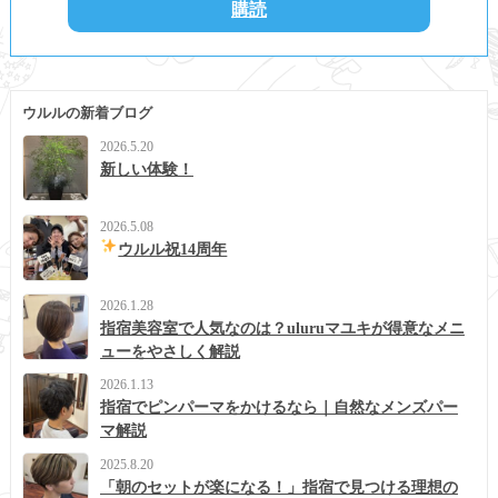
ウルルの新着ブログ
2026.5.20
新しい体験！
2026.5.08
ウルル祝14周年
2026.1.28
指宿美容室で人気なのは？uluruマユキが得意なメニ
ューをやさしく解説
2026.1.13
指宿でピンパーマをかけるなら｜自然なメンズパー
マ解説
2025.8.20
「朝のセットが楽になる！」指宿で見つける理想の